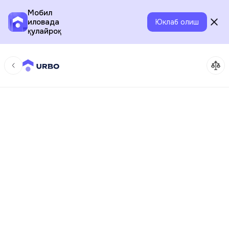
Мобил
иловада
Юклаб олиш
қулайроқ