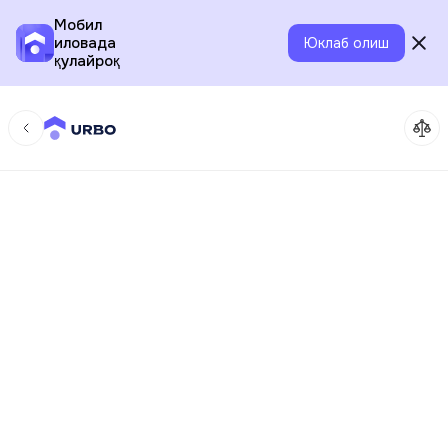
Мобил
иловада
Юклаб олиш
қулайроқ