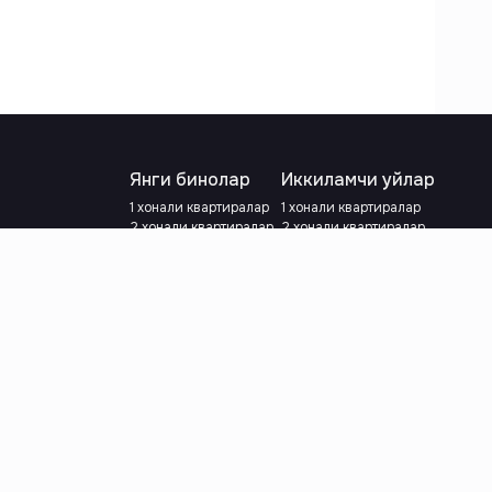
Янги бинолар
Иккиламчи уйлар
1 хонали квартиралар
1 хонали квартиралар
2 хонали квартиралар
2 хонали квартиралар
3 хонали квартиралар
3 хонали квартиралар
Метрога яқин
Тамирланган
Кредит режаси мавжуд
Метрога яқин
Ипотека
лар
Валютани танланг
:
сўм
й.е.
Тилни танланг
: