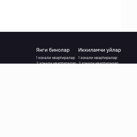
Янги бинолар
Иккиламчи уйлар
1 хонали квартиралар
1 хонали квартиралар
2 хонали квартиралар
2 хонали квартиралар
3 хонали квартиралар
3 хонали квартиралар
Метрога яқин
Тамирланган
Кредит режаси мавжуд
Метрога яқин
Ипотека
лар
Валютани танланг
:
сўм
й.е.
Тилни танланг
: