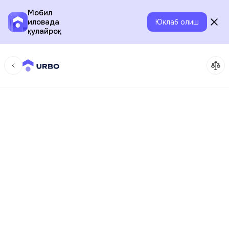
Мобил
иловада
Юклаб олиш
қулайроқ