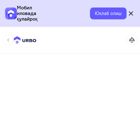
Мобил
иловада
Юклаб олиш
қулайроқ