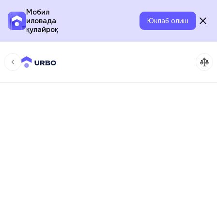
Мобил
иловада
Юклаб олиш
қулайроқ