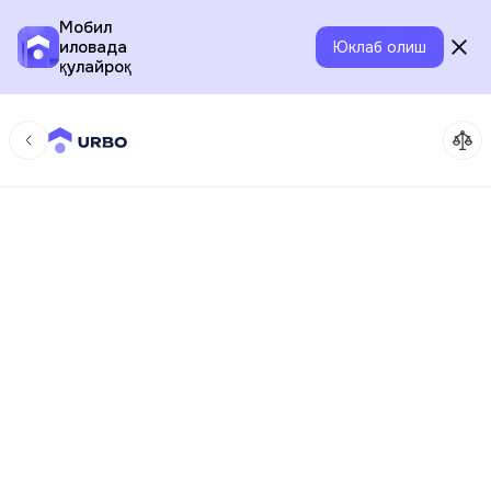
Мобил
иловада
Юклаб олиш
қулайроқ