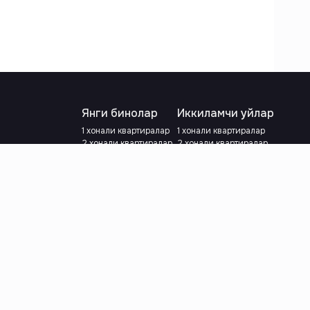
Янги бинолар
Иккиламчи уйлар
1 хонали квартиралар
1 хонали квартиралар
2 хонали квартиралар
2 хонали квартиралар
3 хонали квартиралар
3 хонали квартиралар
Метрога яқин
Тамирланган
Кредит режаси мавжуд
Метрога яқин
Ипотека
лар
Валютани танланг
:
сўм
й.е.
Тилни танланг
: