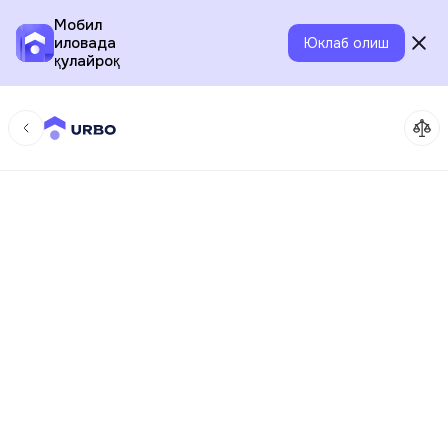
Мобил
иловада
Юклаб олиш
қулайроқ