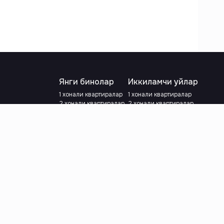
Янги бинолар
Иккиламчи уйлар
1 хонали квартиралар
1 хонали квартиралар
2 хонали квартиралар
2 хонали квартиралар
3 хонали квартиралар
3 хонали квартиралар
Метрога яқин
Тамирланган
Кредит режаси мавжуд
Метрога яқин
Ипотека
лар
Валютани танланг
:
сўм
й.е.
Тилни танланг
: