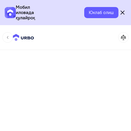
Мобил
иловада
Юклаб олиш
қулайроқ