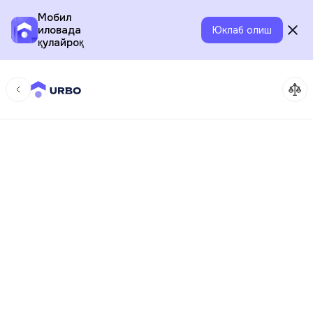
Мобил
иловада
Юклаб олиш
қулайроқ