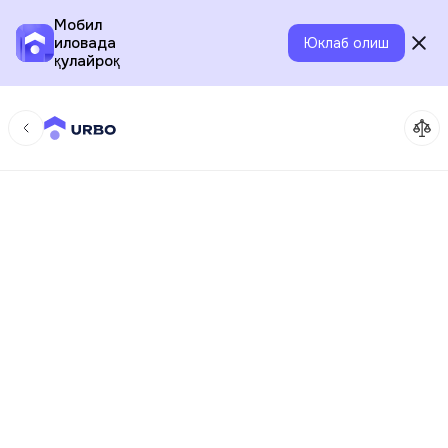
Мобил
иловада
Юклаб олиш
қулайроқ