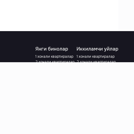
Янги бинолар
Иккиламчи уйлар
1 хонали квартиралар
1 хонали квартиралар
2 хонали квартиралар
2 хонали квартиралар
3 хонали квартиралар
3 хонали квартиралар
Метрога яқин
Тамирланган
Кредит режаси мавжуд
Метрога яқин
Ипотека
лар
Валютани танланг
:
сўм
й.е.
Тилни танланг
: