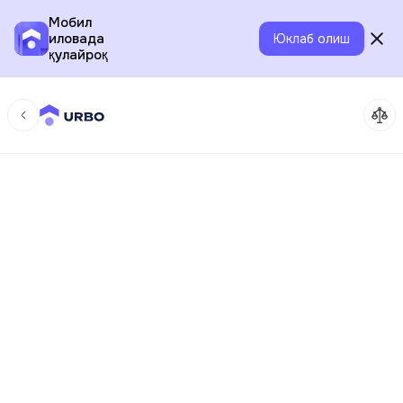
Мобил
иловада
Юклаб олиш
қулайроқ