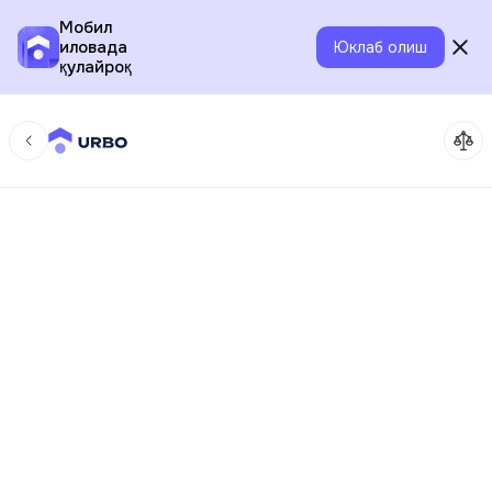
Мобил
иловада
Юклаб олиш
қулайроқ