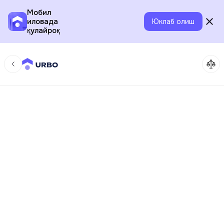
Мобил
иловада
Юклаб олиш
қулайроқ