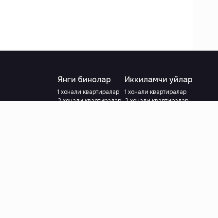
Янги бинолар
Иккиламчи уйлар
1 хонали квартиралар
1 хонали квартиралар
2 хонали квартиралар
2 хонали квартиралар
3 хонали квартиралар
3 хонали квартиралар
Метрога яқин
Тамирланган
Кредит режаси мавжуд
Метрога яқин
Ипотека
лар
Валютани танланг
:
сўм
й.е.
Тилни танланг
: