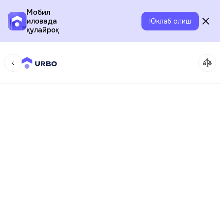
Мобил
иловада
Юклаб олиш
қулайроқ