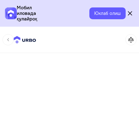
Мобил
иловада
Юклаб олиш
қулайроқ