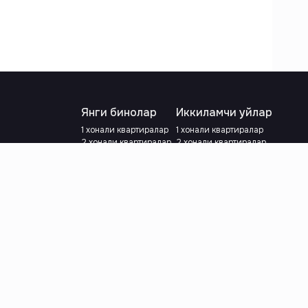
Янги бинолар
Иккиламчи уйлар
1 хонали квартиралар
1 хонали квартиралар
2 хонали квартиралар
2 хонали квартиралар
3 хонали квартиралар
3 хонали квартиралар
Метрога яқин
Тамирланган
Кредит режаси мавжуд
Метрога яқин
Ипотека
лар
Валютани танланг
:
сўм
й.е.
Тилни танланг
: