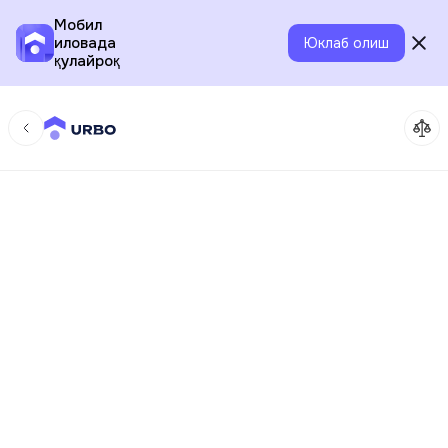
Мобил
иловада
Юклаб олиш
қулайроқ