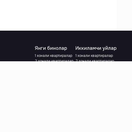
Янги бинолар
Иккиламчи уйлар
1 хонали квартиралар
1 хонали квартиралар
2 хонали квартиралар
2 хонали квартиралар
3 хонали квартиралар
3 хонали квартиралар
Метрога яқин
Тамирланган
Кредит режаси мавжуд
Метрога яқин
Ипотека
лар
Валютани танланг
:
сўм
й.е.
Тилни танланг
: