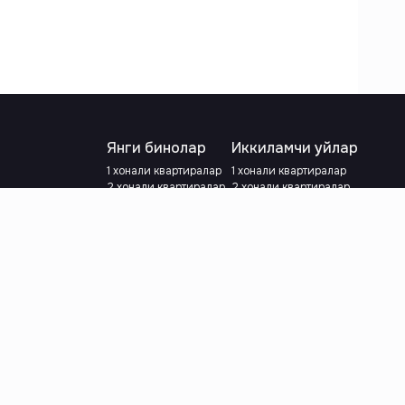
Янги бинолар
Иккиламчи уйлар
1 хонали квартиралар
1 хонали квартиралар
2 хонали квартиралар
2 хонали квартиралар
3 хонали квартиралар
3 хонали квартиралар
Метрога яқин
Тамирланган
Кредит режаси мавжуд
Метрога яқин
Ипотека
лар
Валютани танланг
:
сўм
й.е.
Тилни танланг
: