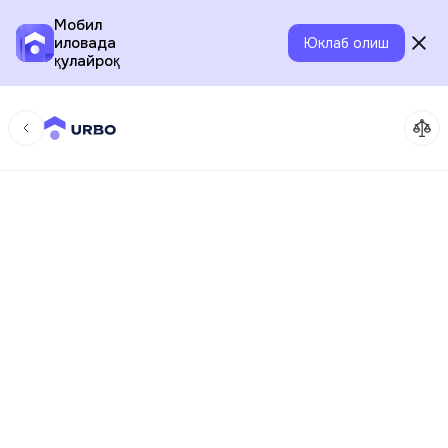
Мобил
иловада
Юклаб олиш
қулайроқ