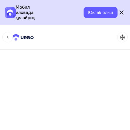
Мобил
иловада
Юклаб олиш
қулайроқ