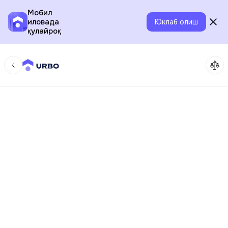
Мобил
иловада
Юклаб олиш
қулайроқ