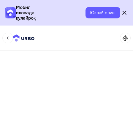
Мобил
иловада
Юклаб олиш
қулайроқ