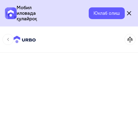
Мобил
иловада
Юклаб олиш
қулайроқ