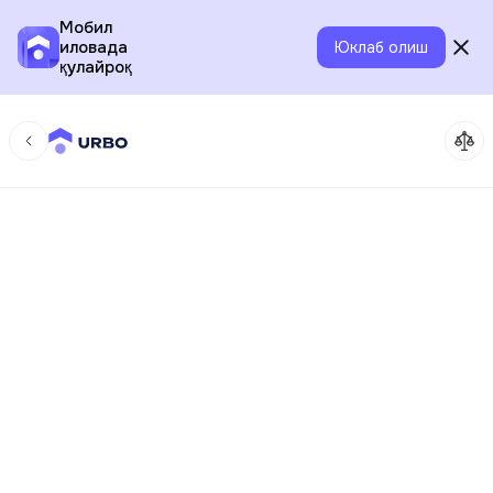
Мобил
иловада
Юклаб олиш
қулайроқ