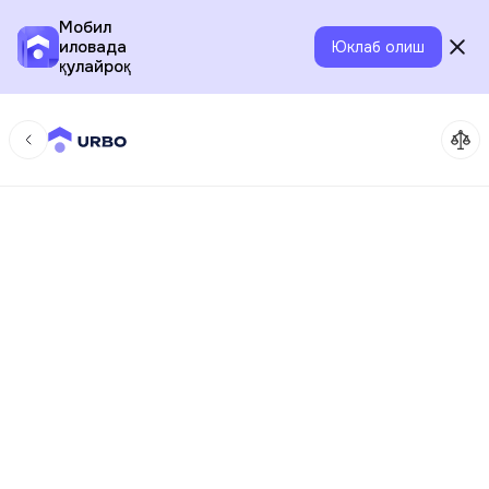
Мобил
иловада
Юклаб олиш
қулайроқ