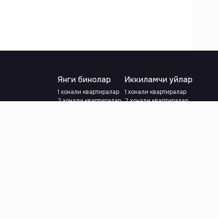
Янги бинолар
Иккиламчи уйлар
1 хонали квартиралар
1 хонали квартиралар
2 хонали квартиралар
2 хонали квартиралар
3 хонали квартиралар
3 хонали квартиралар
Метрога яқин
Тамирланган
Кредит режаси мавжуд
Метрога яқин
Ипотека
лар
Валютани танланг
:
сўм
й.е.
Тилни танланг
: