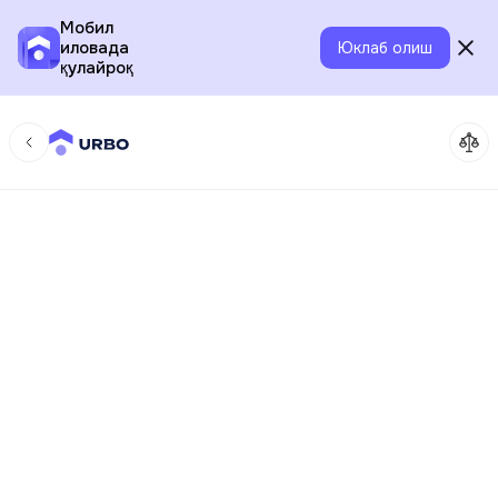
Мобил
иловада
Юклаб олиш
қулайроқ