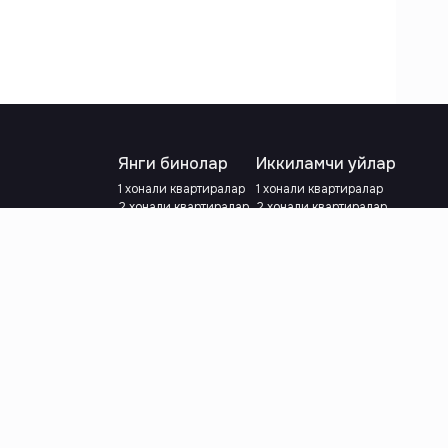
Янги бинолар
Иккиламчи уйлар
1 хонали квартиралар
1 хонали квартиралар
2 хонали квартиралар
2 хонали квартиралар
3 хонали квартиралар
3 хонали квартиралар
Метрога яқин
Тамирланган
Кредит режаси мавжуд
Метрога яқин
Ипотека
лар
Валютани танланг
:
сўм
й.е.
Тилни танланг
: