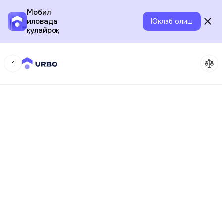
Мобил
иловада
Юклаб олиш
қулайроқ