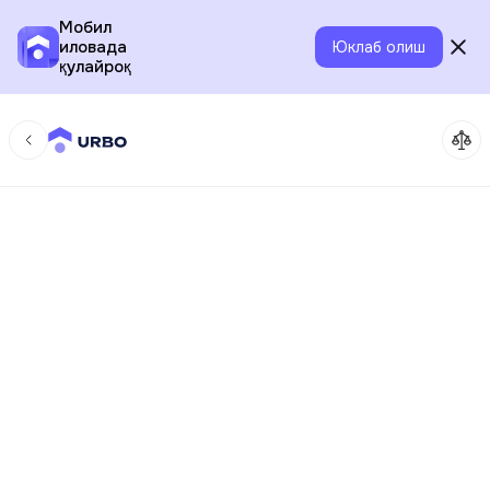
Мобил
иловада
Юклаб олиш
қулайроқ