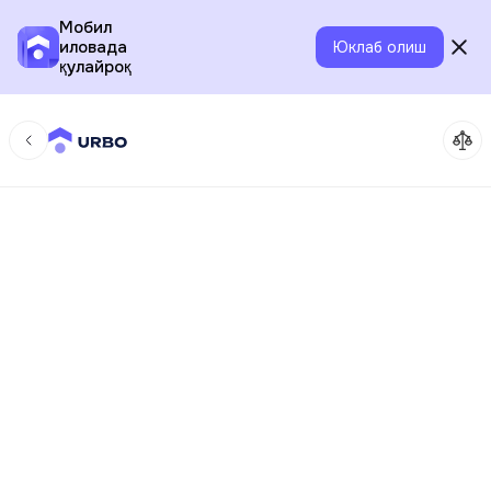
Мобил
иловада
Юклаб олиш
қулайроқ