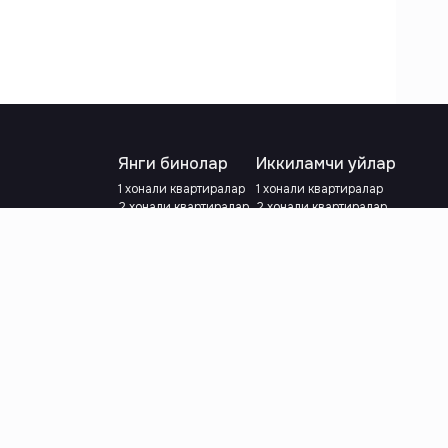
Янги бинолар
Иккиламчи уйлар
1 хонали квартиралар
1 хонали квартиралар
2 хонали квартиралар
2 хонали квартиралар
3 хонали квартиралар
3 хонали квартиралар
Метрога яқин
Тамирланган
Кредит режаси мавжуд
Метрога яқин
Ипотека
лар
Валютани танланг
:
сўм
й.е.
Тилни танланг
: