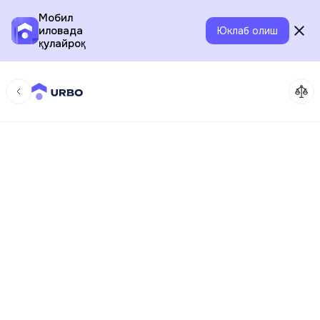
Мобил
иловада
Юклаб олиш
қулайроқ