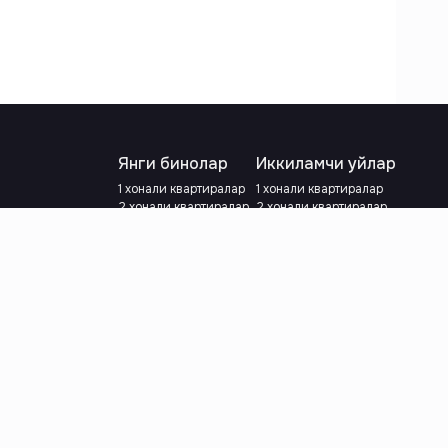
Янги бинолар
Иккиламчи уйлар
1 хонали квартиралар
1 хонали квартиралар
2 хонали квартиралар
2 хонали квартиралар
3 хонали квартиралар
3 хонали квартиралар
Метрога яқин
Тамирланган
Кредит режаси мавжуд
Метрога яқин
Ипотека
лар
Валютани танланг
:
сўм
й.е.
Тилни танланг
: