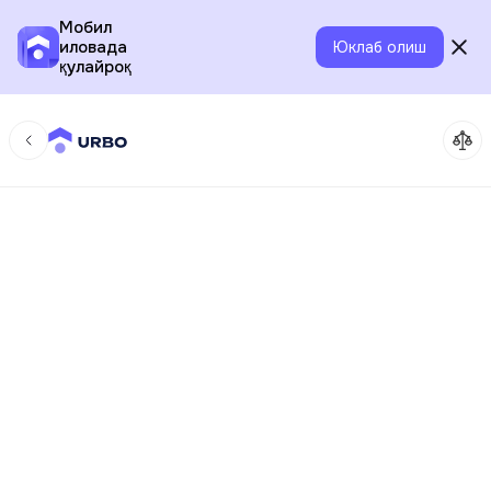
Мобил
иловада
Юклаб олиш
қулайроқ