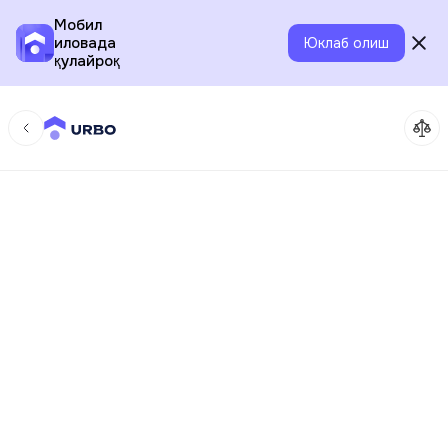
Мобил
иловада
Юклаб олиш
қулайроқ