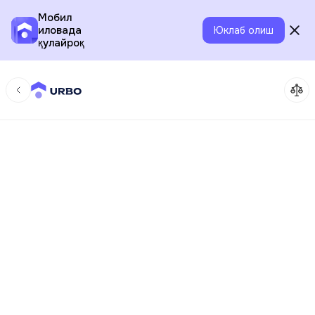
Мобил
иловада
Юклаб олиш
қулайроқ