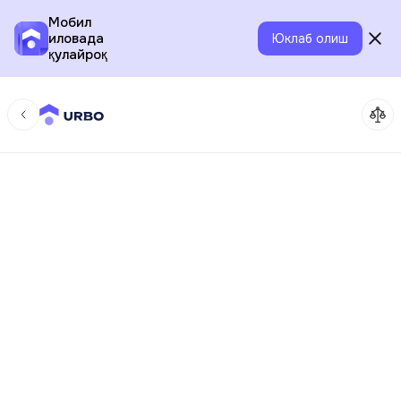
Мобил
иловада
Юклаб олиш
қулайроқ