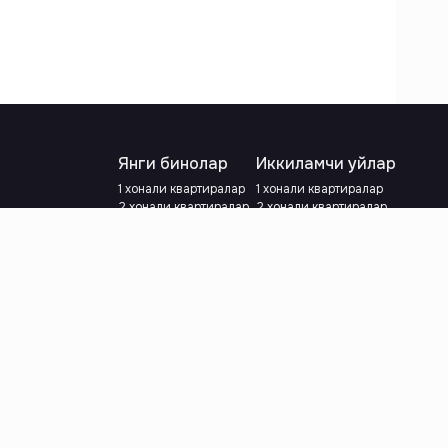
Янги бинолар
Иккиламчи уйлар
1 хонали квартиралар
1 хонали квартиралар
2 хонали квартиралар
2 хонали квартиралар
3 хонали квартиралар
3 хонали квартиралар
Метрога яқин
Тамирланган
Кредит режаси мавжуд
Метрога яқин
Ипотека
лар
Валютани танланг
:
сўм
й.е.
Тилни танланг
: