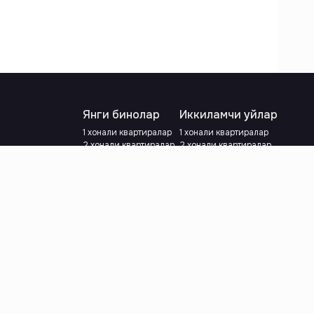
Янги бинолар
Иккиламчи уйлар
1 хонали квартиралар
1 хонали квартиралар
2 хонали квартиралар
2 хонали квартиралар
3 хонали квартиралар
3 хонали квартиралар
Метрога яқин
Тамирланган
Кредит режаси мавжуд
Метрога яқин
Ипотека
лар
Валютани танланг
:
сўм
й.е.
Тилни танланг
: