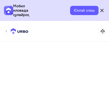
Мобил
иловада
Юклаб олиш
қулайроқ