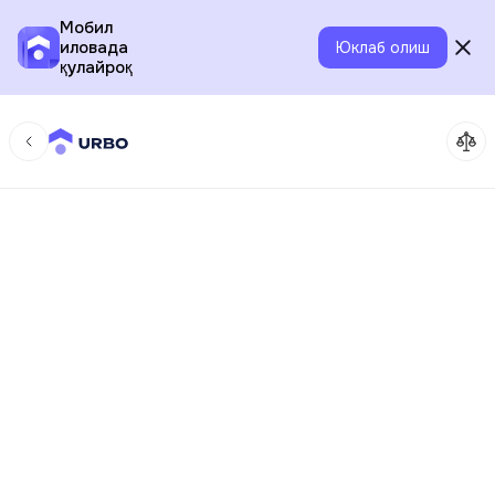
Мобил
иловада
Юклаб олиш
қулайроқ