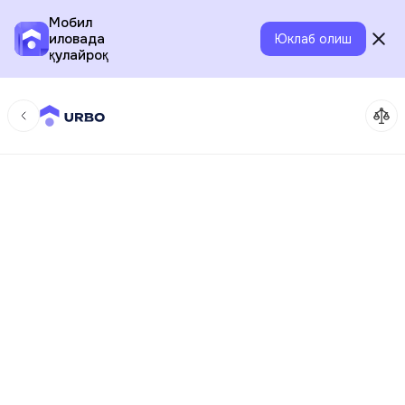
Мобил
иловада
Юклаб олиш
қулайроқ